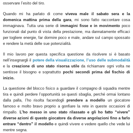
osservare l’esito del tiro.
Quando mi ha parlato di come
viveva male il sabato sera e la
domenica mattina prima della gara
, mi sono fatto raccontare cosa
immaginava. Tutta una serie di
immagini fisse e in movimento
poco
funzionali dal punto di vista della prestazione, ma dannatamente efficaci
per togliere energie, far dormire poco e male, andare sul campo spossato
e rendere la metà delle sue potenzialità.
Il mio lavoro per questa specifica questione da risolvere si è basato
nell’insegnargli il
potere della visualizzazione
,
l’uso delle submodalità
e la
creazione di uno stato risorsa utile
da richiamare ogni volta ne
sentisse il bisogno e soprattutto
pochi secondi prima del fischio di
inizio.
La questione
del blocco fisico a guardare il compagno di squadra mentre
tira e quindi perdere l’opportunità se questi sbaglia, perché ormai lontano
dalla palla, l’ho risolta facendogli
prendere a modello
un giocatore
famoso e molto bravo proprio a gonfiare la rete in queste occasioni di
rimpallo.
L’ho messo in uno stato rilassato e gli ho fatto “vivere”
diverse azioni di questo giocatore da diverse angolazioni fino a farlo
entrare “dentro” il modello
e quindi vivere e vedere quello che vede lui
mentre segna.