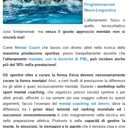
Programmazione
Neuro-Linguistica
.
L’allenamento fisico e
quello tecnico/tattico
sono fondamentali, ma
senza il giusto approccio mentale non si
vincerà mai!
Come
Mental Coach
che lavora con diversi atleti nella ricerca della
massima prestazione sportiva
, posso tranquillamente asserire che
l’allenamento
mentale, con le tecniche di PNL
, può incidere anche
più del 50% nella prestazione!
Gli sportivi oltre a curare la forma fisica devono necessariamente
curare la forma mentale!
Anzi, a certi livelli di prestazione la differenza
tra gli atleti è quasi esclusivamente mentale. Durante i
workshop sullo
sport mental coaching
, che organizzo presso società sportive o per
atleti privati, affinché ci sia sempre più una maggior cultura su questi
argomenti, faccio l’esempio del
mental coaching nel tennis
, dove la
differenza tra
i primi dieci tennisti nel ranking mondiale ed i
successivi novecentonovanta
è solo marginalmente nella tecnica e/o
nella preparazione atletica. Piuttosto è nella
capacità di gestire
la
mente
,
le emozioni, le immagini e le parole
che il tennista crea e vive