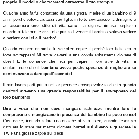
proprio il modello che trasmetti attraverso il tuo esempio!
Qualche anno fa fui contattato da una signora, madre di un bambino di 9
anni, perché voleva aiutassi suo figlio, in forte sovrappeso, a dimagrire e
ad
assumere uno stile di vita sano!
La signora rimase perplessa
quando al telefono le dissi che prima di vedere il bambino
volevo vedere
e parlare con lei e il marito!
Quando vennero entrambi fu semplice capire il perché loro figlio era in
forte sovrappeso! Mi trovai davanti a una coppia abbastanza giovane di
obesi! E le domande che feci per capire il loro stile di vita mi
confermarono che
il bambino aveva poche speranze di migliorare se
continuavano a dare quell’esempio!
Il mio lavoro partì prima nel far prendere consapevolezza che
in quanto
genitori avevano una grande responsabilità per il sovrappeso del
loro bambino!
Dire a voce che non deve mangiare schifezze mentre loro le
compravano e mangiavano in presenza del bambino ha poco senso!
Così come, incitarlo a fare una qualche attività fisica, quando l’esempio
dato era lo stare per mezza giornata
buttati sul divano a guardare la
TV,
è una grossa zappa sui piedi!