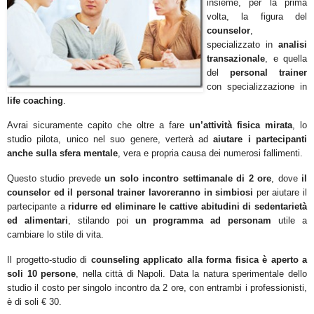
insieme, per la prima
volta, la figura del
counselor
,
specializzato in
analisi
transazionale
, e quella
del
personal trainer
con specializzazione in
life coaching
.
Avrai sicuramente capito che oltre a fare
un’attività fisica mirata
, lo
studio pilota, unico nel suo genere, verterà ad
aiutare i partecipanti
anche sulla sfera mentale
, vera e propria causa dei numerosi fallimenti.
Questo studio prevede
un solo incontro settimanale di 2 ore
, dove
il
counselor ed il personal trainer lavoreranno in simbiosi
per aiutare il
partecipante a
ridurre ed eliminare le cattive abitudini di sedentarietà
ed alimentari
, stilando poi
un programma ad personam
utile a
cambiare lo stile di vita.
Il progetto-studio di
counseling applicato alla forma fisica è aperto a
soli 10 persone
, nella città di Napoli. Data la natura sperimentale dello
studio il costo per singolo incontro da 2 ore, con entrambi i professionisti,
è di soli € 30.